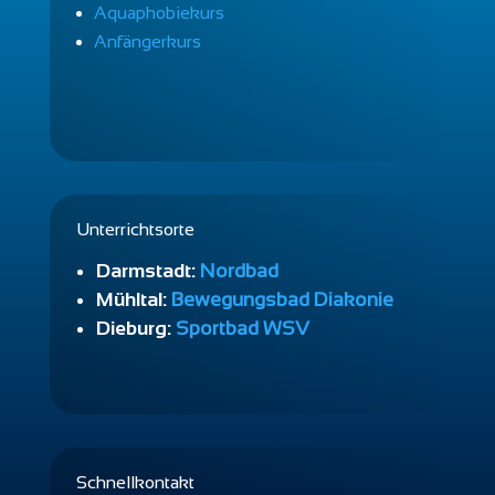
Aquaphobiekurs
Anfängerkurs
Unterrichtsorte
Darmstadt:
Nordbad
Mühltal:
Bewegungsbad Diakonie
Dieburg:
Sportbad WSV
Schnellkontakt