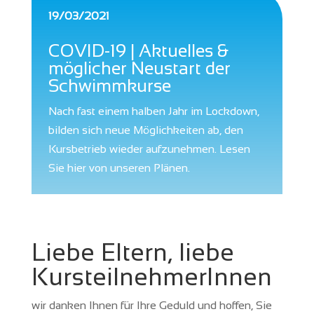
19/03/2021
COVID-19 | Aktuelles &
möglicher Neustart der
Schwimmkurse
Nach fast einem halben Jahr im Lockdown,
bilden sich neue Möglichkeiten ab, den
Kursbetrieb wieder aufzunehmen. Lesen
Sie hier von unseren Plänen.
Liebe Eltern, liebe
KursteilnehmerInnen
wir danken Ihnen für Ihre Geduld und hoffen, Sie