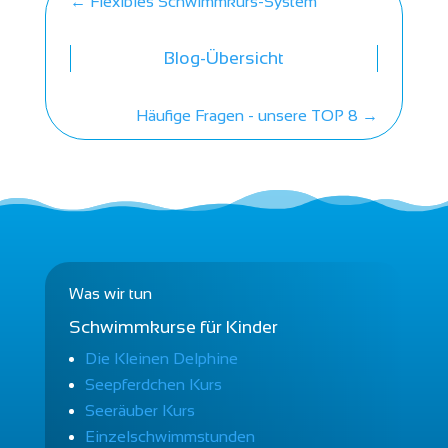
←
Flexibles Schwimmkurs-System
Blog-Übersicht
Häufige Fragen - unsere TOP 8
→
Was wir tun
Schwimmkurse für Kinder
Die Kleinen Delphine
Seepferdchen Kurs
Seeräuber Kurs
Einzelschwimmstunden