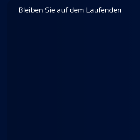
Bleiben Sie auf dem Laufenden
Wann darf mein Kind ins
Schwimmbad – und wann
nicht?
Infekte und andere Krankheiten gehören
zum Alltag einer jeden Familie. In solchen
Situationen stellt sich oftmals die Frage,
ob das eigene Kind ins Schwimmbad
darf.
Beitrag lesen ...