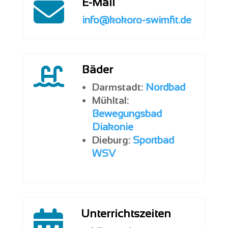
E-Mail

info@kokoro-swimfit.de
Bäder

Darmstadt:
Nordbad
Mühltal:
Bewegungsbad
Diakonie
Dieburg:
Sportbad
WSV
Unterrichtszeiten
