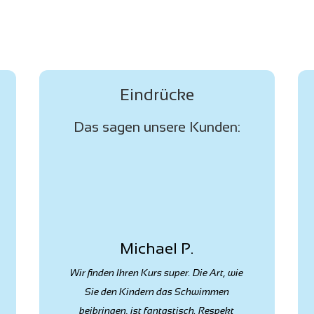
Eindrücke
Das sagen unsere Kunden:
Christiane M.
Wir sind total froh und Dir sehr dankbar,
wie weit Du Ben in der kurzen Zeit