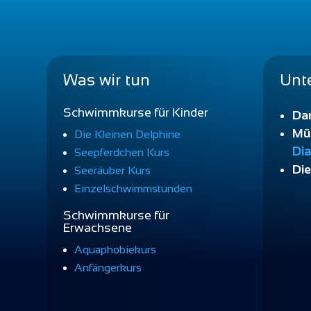
Was wir tun
Unte
Schwimmkurse für Kinder
Da
Müh
Die Kleinen Delphine
Dia
Seepferdchen Kurs
Die
Seeräuber Kurs
Einzelschwimmstunden
Schwimmkurse für
Erwachsene
Aquaphobiekurs
Anfängerkurs