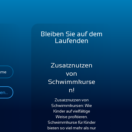
Bleiben Sie auf dem
Laufenden
COVID-19 |
Aktuelles &
möglicher
n...
Neustart der
Schwimmkurse
Nach fast einem halben
Jahr im Lockdown, bilden
sich neue Möglichkeiten
ab, den Kursbetrieb wieder