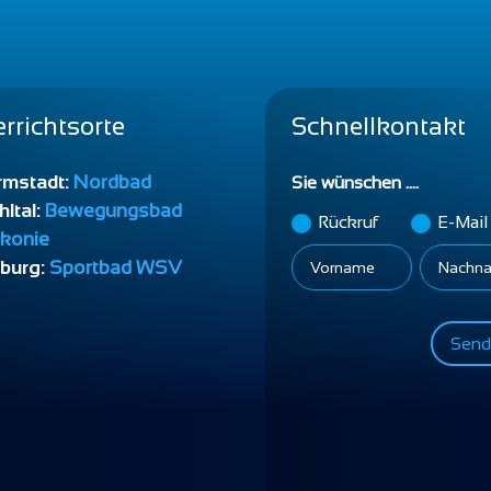
rrichtsorte
Schnellkontakt
rmstadt:
Nordbad
Sie wünschen ....
ltal:
Bewegungsbad
Rückruf
E-Mail
konie
burg:
Sportbad WSV
Sende