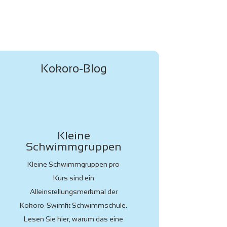
Kokoro-Blog
Gut für die
Gesundheit:
Schwimmen im
Herbst
Gerade im Herbst, wenn die
trockene Heizungsluft und kühle
Temperaturen Asthma
verschlimmern können, ist
Schwimmen eine ideale Lösung,