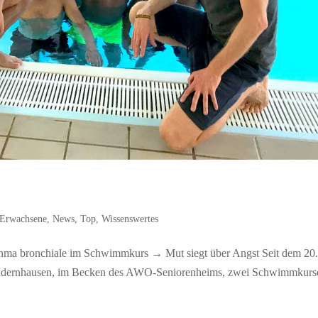
Erwachsene
,
News
,
Top
,
Wissenswertes
a bronchiale im Schwimmkurs → Mut siegt über Angst Seit dem 20
Gundernhausen, im Becken des AWO-Seniorenheims, zwei Schwimmkurse