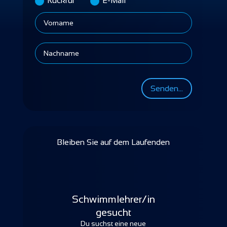
Rückruf
E-Mail
Senden...
Bleiben Sie auf dem Laufenden
Schwimmlehrer/in
gesucht
Hygiene im Schwimmbad ist nun
Du suchst eine neue