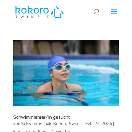
Schwimmlehrer/in gesucht
von
Schwimmschule Kokoro-Swimfit
|
Feb. 24, 2026
|
Erwachsene
,
Kinder
,
News
,
Top