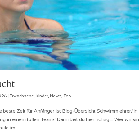
ucht
2026
|
Erwachsene
,
Kinder
,
News
,
Top
 beste Zeit für Anfänger ist Blog-Übersicht Schwimmlehrer/in
 in einem tollen Team? Dann bist du hier richtig … Wer wir si
le im...