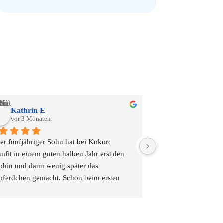
Kathrin E
Maité D.
vor 3 Monaten
vor 5 Monaten
er fünfjähriger Sohn hat bei Kokoro 
Der beste Schwimmku
mfit in einem guten halben Jahr erst den 
phin und dann wenig später das 
Wir nehme nun seit 4
pferdchen gemacht. Schon beim ersten 
Schwimmkursen von K
min wurde er super „abgeholt“. Uns Eltern 
sind pro Lehrer einget
uchte er nicht am Rand, da die Trainer so 
da und dies bedeutet 
bevoll mit den Kindern umgehen.
Einzelunterricht.