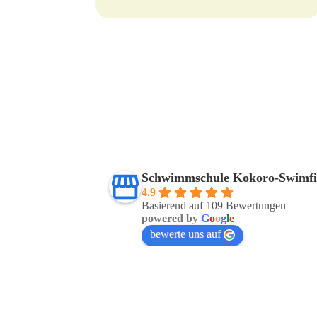
Schwimmschule Kokoro-Swimfi
4.9
Basierend auf 109 Bewertungen
powered by
G
o
o
g
l
e
bewerte uns auf