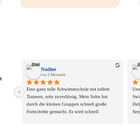
Nadine
vor 3 Monaten
t
Eine ganz tolle Schwimmschule mit tollem 
Uns
Trainern, sehr zuverlässig. Mein Sohn hat 
Swi
durch die kleinen Gruppen schnell große 
Del
Fortschritte gemacht. Es wird schnell 
See
Feedback gegeben und an allem gearbeitet 
Ter
was wichtig ist fürs Schwimmen.
bra
Danke!
lie